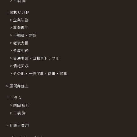
> 三橋 潔
・取扱い分野
> 企業法務
> 事業再生
> 不動産・建築
> 老後支援
> 遺産相続
> 交通事故・自動車トラブル
> 債権回収
> その他・一般民事・商事・家事
> 顧問弁護士
・コラム
> 前田 康行
> 三橋 潔
> 弁護士費用