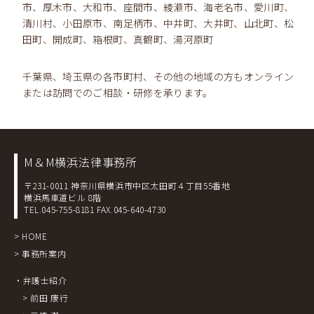
市、厚木市、大和市、座間市、綾瀬市、海老名市、愛川町、
清川村、小田原市、南足柄市、中井町、大井町、山北町、松
田町、開成町、箱根町、真鶴町、湯河原町
千葉県、埼玉県の各市町村、その他の地域の方もオンライン
または訪問でのご相談・研修を承ります。
M＆M横浜法律事務所
〒231-0011 神奈川県横浜市中区太田町４丁目55番地
横浜馬車道ビル 8階
TEL.045-755-8181
FAX.045-640-4730
> HOME
> 事務所案内
・弁護士紹介
> 前田 康行