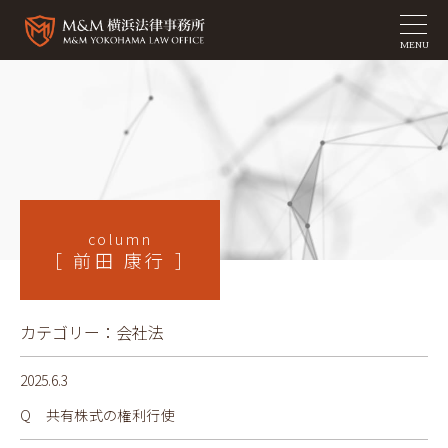
MENU
column
［ 前田 康行 ］
カテゴリー：
会社法
2025.6.3
Q 共有株式の権利行使