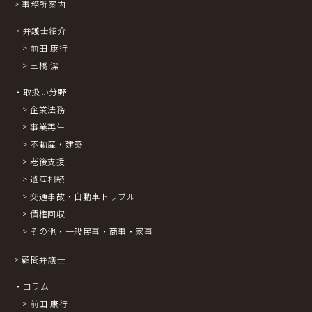
> 事務所案内
・弁護士紹介
> 前田 康行
> 三橋 潔
・取扱い分野
> 企業法務
> 事業再生
> 不動産・建築
> 老後支援
> 遺産相続
> 交通事故・自動車トラブル
> 債権回収
> その他・一般民事・商事・家事
> 顧問弁護士
・コラム
> 前田 康行