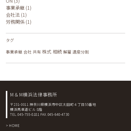
ON
(3)
事業承継
(1)
会社法
(1)
労務関係
(1)
タグ
株式
相続
事業承継
会社
共有
解雇
遺産分割
M＆M横浜法律事務所
〒231-0011 神奈川県横浜市中区太田町４丁目55番地
横浜馬車道ビル 8階
TEL.045-755-8181
FAX.045-640-4730
> HOME