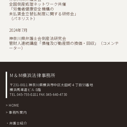
全国倒産処理ネットワーク共催
「労働者健康安全機構の
未払賃金立替払制度に関する研修会」
（パネリスト）
2024年7月
神奈川県弁護士会倒産法研究会
管財人連続講座「債権及び動産類の換価・回収」（コメンテ
ーター）
M＆M横浜法律事務所
〒231-0011 神奈川県横浜市中区太田町４丁目55番地
横浜馬車道ビル 8階
TEL.045-755-8181
FAX.045-640-4730
> HOME
> 事務所案内
・弁護士紹介