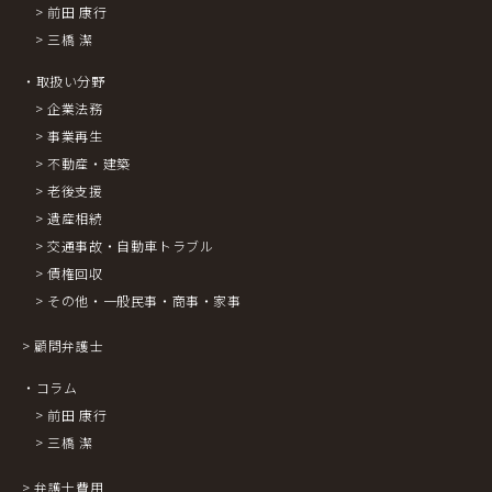
> 前田 康行
> 三橋 潔
・取扱い分野
> 企業法務
> 事業再生
> 不動産・建築
> 老後支援
> 遺産相続
> 交通事故・自動車トラブル
> 債権回収
> その他・一般民事・商事・家事
> 顧問弁護士
・コラム
> 前田 康行
> 三橋 潔
> 弁護士費用