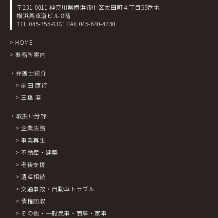
〒231-0011 神奈川県横浜市中区太田町４丁目55番地
横浜馬車道ビル 8階
TEL.045-755-8181
FAX.045-640-4730
> HOME
> 事務所案内
・弁護士紹介
> 前田 康行
> 三橋 潔
・取扱い分野
> 企業法務
> 事業再生
> 不動産・建築
> 老後支援
> 遺産相続
> 交通事故・自動車トラブル
> 債権回収
> その他・一般民事・商事・家事