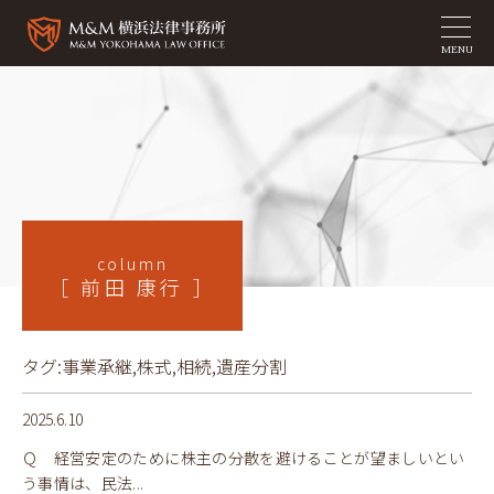
MENU
column
［ 前田 康行 ］
タグ:
事業承継
,
株式
,
相続
,
遺産分割
2025.6.10
Ｑ 経営安定のために株主の分散を避けることが望ましいとい
う事情は、民法...